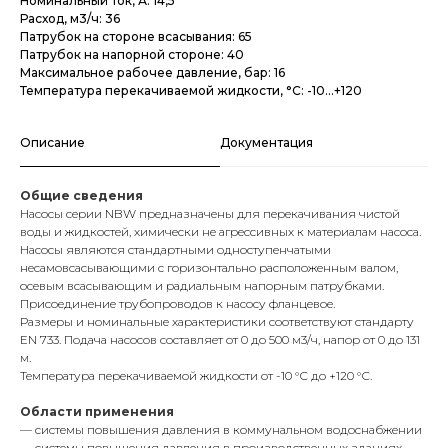
Номинальный ток, А: 14,5
Расход, м3/ч: 36
Патрубок на стороне всасывания: 65
Патрубок на напорной стороне: 40
Максимальное рабочее давление, бар: 16
Температура перекачиваемой жидкости, °С: -10...+120
Описание
Документация
Общие сведения
Насосы серии NBW предназначены для перекачивания чистой
воды и жидкостей, химически не агрессивных к материалам насоса.
Насосы являются стандартными одноступенчатыми
несамовсасывающими с горизонтально расположенным валом,
осевым всасывающим и радиальным напорным патрубками.
Присоединение трубопроводов к насосу фланцевое.
Размеры и номинальные характеристики соответствуют стандарту
EN 733. Подача насосов составляет от 0 до 500 м3/ч, напор от 0 до 131
м.
Температура перекачиваемой жидкости от -10 °С до +120 °С.
Области применения
— системы повышения давления в коммунальном водоснабжении
— системы повышения давления в производственных зданиях