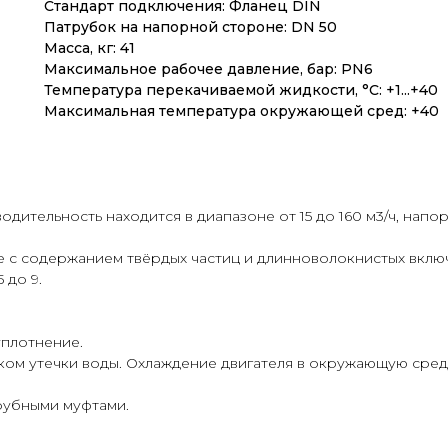
Стандарт подключения: Фланец DIN
Патрубок на напорной стороне: DN 50
Масса, кг: 41
Максимальное рабочее давление, бар: PN6
Температура перекачиваемой жидкости, °С: +1...+40
Максимальная температура окружающей сред: +40
тельность находится в диапазоне от 15 до 160 м3/ч, напор –
ле с содержанием твёрдых частиц и длинноволокнистых вкл
 до 9.
уплотнение.
ком утечки воды. Охлаждение двигателя в окружающую сред
рубными муфтами.