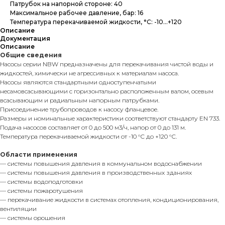
Патрубок на напорной стороне: 40
Максимальное рабочее давление, бар: 16
Температура перекачиваемой жидкости, °С: -10...+120
Описание
Документация
Описание
Общие сведения
Насосы серии NBW предназначены для перекачивания чистой воды и
жидкостей, химически не агрессивных к материалам насоса.
Насосы являются стандартными одноступенчатыми
несамовсасывающими с горизонтально расположенным валом, осевым
всасывающим и радиальным напорным патрубками.
Присоединение трубопроводов к насосу фланцевое.
Размеры и номинальные характеристики соответствуют стандарту EN 733.
Подача насосов составляет от 0 до 500 м3/ч, напор от 0 до 131 м.
Температура перекачиваемой жидкости от -10 °С до +120 °С.
Области применения
— системы повышения давления в коммунальном водоснабжении
— системы повышения давления в производственных зданиях
— системы водоподготовки
— системы пожаротушения
— перекачивание жидкости в системах отопления, кондиционирования,
вентиляции
— системы орошения