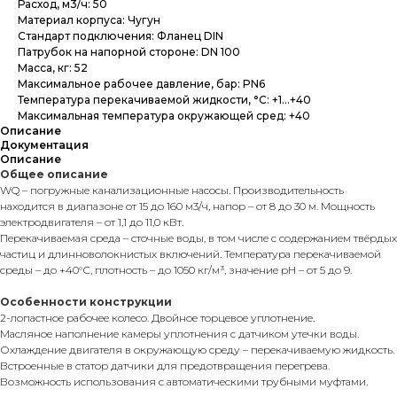
Расход, м3/ч: 50
Материал корпуса: Чугун
Стандарт подключения: Фланец DIN
Патрубок на напорной стороне: DN 100
Масса, кг: 52
Максимальное рабочее давление, бар: PN6
Температура перекачиваемой жидкости, °С: +1...+40
Максимальная температура окружающей сред: +40
Описание
Документация
Описание
Общее описание
WQ – погружные канализационные насосы. Производительность
находится в диапазоне от 15 до 160 м3/ч, напор – от 8 до 30 м. Мощность
электродвигателя – от 1,1 до 11,0 кВт.
Перекачиваемая среда – сточные воды, в том числе с содержанием твёрдых
частиц и длинноволокнистых включений. Температура перекачиваемой
среды – до +40°С, плотность – до 1050 кг/м³, значение рН – от 5 до 9.
Особенности конструкции
2-лопастное рабочее колесо. Двойное торцевое уплотнение.
Масляное наполнение камеры уплотнения с датчиком утечки воды.
Охлаждение двигателя в окружающую среду – перекачиваемую жидкость.
Встроенные в статор датчики для предотвращения перегрева.
Возможность использования с автоматическими трубными муфтами.