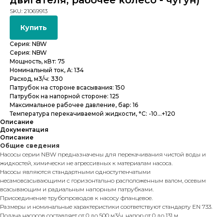
двигателя, рабочее колесо - чугун)
SKU:
21069913
Купить
Серия: NBW
Серия: NBW
Мощность, кВт: 75
Номинальный ток, А: 134
Расход, м3/ч: 330
Патрубок на стороне всасывания: 150
Патрубок на напорной стороне: 125
Максимальное рабочее давление, бар: 16
Температура перекачиваемой жидкости, °С: -10...+120
Описание
Документация
Описание
Общие сведения
Насосы серии NBW предназначены для перекачивания чистой воды и
жидкостей, химически не агрессивных к материалам насоса.
Насосы являются стандартными одноступенчатыми
несамовсасывающими с горизонтально расположенным валом, осевым
всасывающим и радиальным напорным патрубками.
Присоединение трубопроводов к насосу фланцевое.
Размеры и номинальные характеристики соответствуют стандарту EN 733.
Подача насосов составляет от 0 до 500 м3/ч, напор от 0 до 131 м.