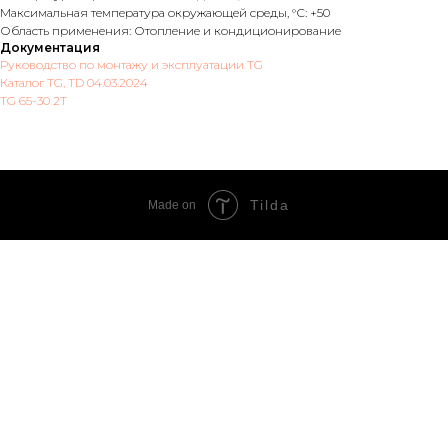
Максимальная температура окружающей среды, °С: +50
Область применения: Отопление и кондиционирование
Документация
Руководство по монтажу и эксплуатации TG
Каталог TG, TD 04.03.2024
TG 65-30 2T
Tilda
Made on