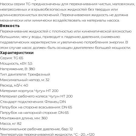
Насосы серии TG предназначены для перекачивания чистых, маловязких,
неагрессивных и взрывобезопасных жидкостей без твердых или
длинноволокнистых включений. Перекачиваемая жидкость не должна
механически или химически воздействовать на материалы насоса.
Вязкость
Перекачивание жидкостей с плотностью или кинематической вязкостью
большими, чем у воды, приводит к падению давления, снижению
гидравлических характеристик и увеличению потребления энергии. В
этом случае насос должен быть оснащен двигателем большей мощности.
Характеристики
Серия: TG 65
Мощность, кВт: 5,5
Напряжение, В: 380
Тип двигателя: Трехфазный
Максимальный напор, м: 32
Расход, м3/ч: 40
Материал корпуса: Чугун НТ 200
Материал рабочего колеса: Чугун HT 200
Стандарт подключения: Фланец DIN
Патрубок на стороне всасывания: DN 65
Патрубок на напорной стороне: DN 65
Монтажная длина, мм: 360
Масса, кг: 82
Максимальное рабочее давление, бар: 12
Температура перекачиваемой жидкости, °С: -20...+120