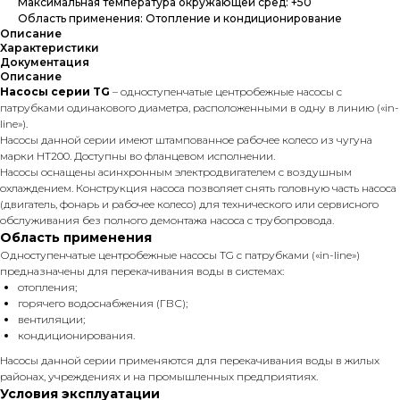
Максимальная температура окружающей сред: +50
Область применения: Отопление и кондиционирование
Описание
Характеристики
Документация
Описание
Насосы серии TG
– одноступенчатые центробежные насосы с
патрубками одинакового диаметра, расположенными в одну в линию («in-
line»).
Насосы данной серии имеют штампованное рабочее колесо из чугуна
марки НТ200. Доступны во фланцевом исполнении.
Насосы оснащены асинхронным электродвигателем с воздушным
охлаждением. Конструкция насоса позволяет снять головную часть насоса
(двигатель, фонарь и рабочее колесо) для технического или сервисного
обслуживания без полного демонтажа насоса с трубопровода.
Область применения
Одноступенчатые центробежные насосы TG с патрубками («in-line»)
предназначены для перекачивания воды в системах:
отопления;
горячего водоснабжения (ГВС);
вентиляции;
кондиционирования.
Насосы данной серии применяются для перекачивания воды в жилых
районах, учреждениях и на промышленных предприятиях.
Условия эксплуатации