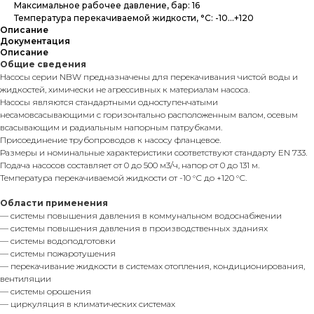
Максимальное рабочее давление, бар: 16
Температура перекачиваемой жидкости, °C: -10...+120
Описание
Документация
Описание
Общие сведения
Насосы серии NBW предназначены для перекачивания чистой воды и
жидкостей, химически не агрессивных к материалам насоса.
Насосы являются стандартными одноступенчатыми
несамовсасывающими с горизонтально расположенным валом, осевым
всасывающим и радиальным напорным патрубками.
Присоединение трубопроводов к насосу фланцевое.
Размеры и номинальные характеристики соответствуют стандарту EN 733.
Подача насосов составляет от 0 до 500 м3/ч, напор от 0 до 131 м.
Температура перекачиваемой жидкости от -10 °С до +120 °С.
Области применения
— системы повышения давления в коммунальном водоснабжении
— системы повышения давления в производственных зданиях
— системы водоподготовки
— системы пожаротушения
— перекачивание жидкости в системах отопления, кондиционирования,
вентиляции
— системы орошения
— циркуляция в климатических системах