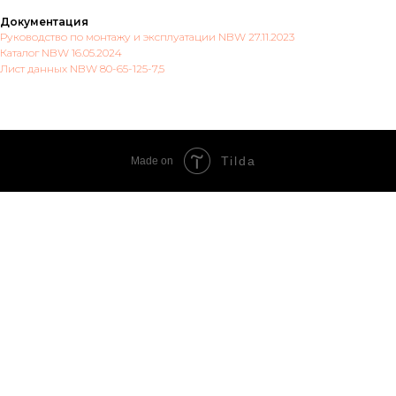
Документация
Руководство по монтажу и эксплуатации NBW 27.11.2023
Каталог NBW 16.05.2024
Лист данных NBW 80-65-125-7,5
Tilda
Made on