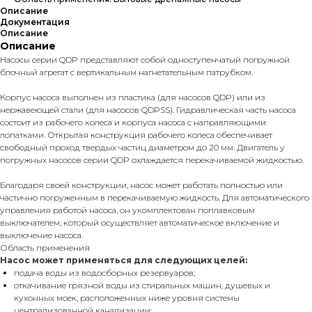
Описание
Документация
Описание
Описание
Насосы серии QDP представляют собой одноступенчатый погружной
блочный агрегат с вертикальным нагнетательным патрубком.
Корпус насоса выполнен из пластика (для насосов QDP) или из
нержавеющей стали (для насосов QDPSS). Гидравлическая часть насоса
состоит из рабочего колеса и корпуса насоса с направляющими
лопатками. Открытая конструкция рабочего колеса обеспечивает
свободный проход твердых частиц диаметром до 20 мм. Двигатель у
погружных насосов серии QDP охлаждается перекачиваемой жидкостью.
Благодаря своей конструкции, насос может работать полностью или
частично погруженным в перекачиваемую жидкость. Для автоматического
управления работой насоса, он укомплектован поплавковым
выключателем, который осуществляет автоматическое включение и
выключение насоса.
Область применения
Насос может применяться для следующих целей:
подача воды из водосборных резервуаров;
откачивание грязной воды из стиральных машин, душевых и
кухонных моек, расположенных ниже уровня системы
централизованной канализации;