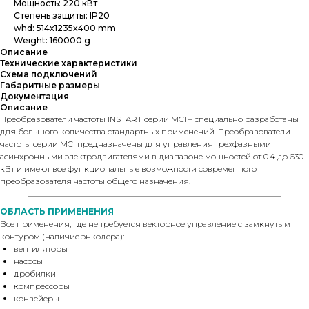
Мощность: 220 кВт
Степень защиты: IP20
whd: 514x1235x400 mm
Weight: 160000 g
Описание
Технические характеристики
Схема подключений
Габаритные размеры
Документация
Описание
Преобразователи частоты INSTART серии МCI – специально разработаны
для большого количества стандартных применений. Преобразователи
частоты серии MCI предназначены для управления трехфазными
асинхронными электродвигателями в диапазоне мощностей от 0.4 до 630
кВт и имеют все функциональные возможности современного
преобразователя частоты общего назначения.
ОБЛАСТЬ ПРИМЕНЕНИЯ
Все применения, где не требуется векторное управление с замкнутым
контуром (наличие энкодера):
вентиляторы
насосы
дробилки
компрессоры
конвейеры