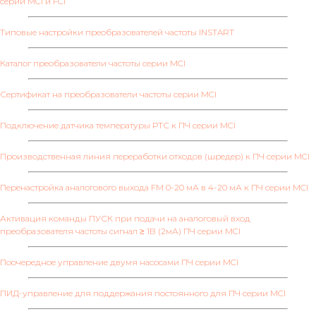
серии MCI и FCI
Типовые настройки преобразователей частоты INSTART
Каталог преобразователи частоты серии MCI
Сертификат на преобразователи частоты серии MCI
Подключение датчика температуры РТС к ПЧ серии MCI
Производственная линия переработки отходов (шредер) к ПЧ серии MCI
Перенастройка аналогового выхода FM 0-20 мА в 4-20 мА к ПЧ серии MCI
Активация команды ПУСК при подачи на аналоговый вход
преобразователя частоты сигнал ≥ 1В (2мА) ПЧ серии MCI
Поочередное управление двумя насосами ПЧ серии MCI
ПИД-управление для поддержания постоянного для ПЧ серии MCI