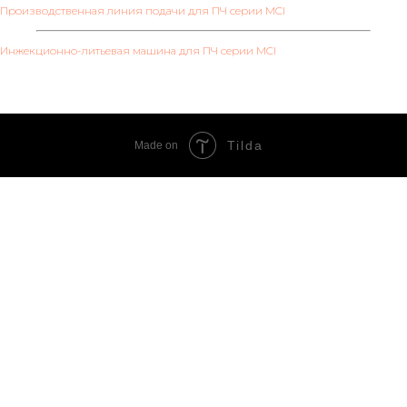
Производственная линия подачи для ПЧ серии MCI
Инжекционно-литьевая машина для ПЧ серии MCI
Tilda
Made on