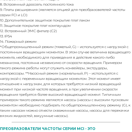
8. Встроенный дроссель постоянного тока
9. Платы расширения (является опцией для преобразователей частоты
серии FCI и LCI)
10. Дополнительное защитное покрытие плат лаком
11. Защитное покрытие плат компаундом
12. Встроенный ЭМС фильтр (C2)
13. IP54
14. Пожарный режим
*Общепромышленный режим (тяжелый, G) – используется с нагрузкой с
постоянным вращающим моментом. В этом случае величина вращающего
момента, необходимого для приведения в действие какого-либо
механизма, постоянна независимо от скорости вращения. Примером
такого режима работы могут служить конвейеры, экструдеры,
компрессоры. **Насосный режим (нормальный, P) – используется с
нагрузкой с переменным вращающим моментом. Этот момент имеет
отношение к нагрузкам, для которых требуется низкий вращающий
момент при низкой частоте вращения, а при увеличении скорости
вращения требуется более высокий вращающий момент. Типичным
примером такого режима являются насосы (насосы с высоким пусковым
моментом необходимо подбирать по общепромышленному режиму (G), к
таким насосам можно отнести скважинные насосы, насосы для перекачки
вязких жидкостей, вакуумные насосы).
ПРЕОБРАЗОВАТЕЛИ ЧАСТОТЫ СЕРИИ MCI - ЭТО