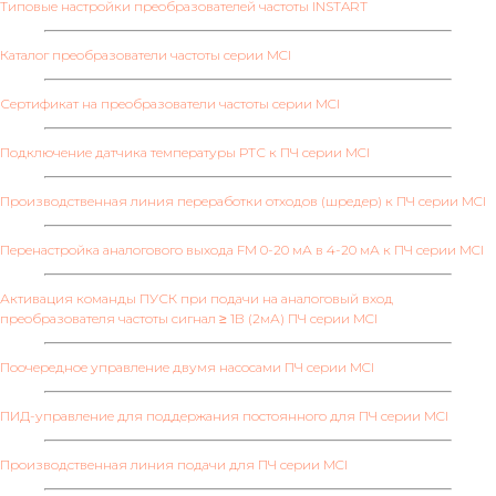
Типовые настройки преобразователей частоты INSTART
Каталог преобразователи частоты серии MCI
Сертификат на преобразователи частоты серии MCI
Подключение датчика температуры РТС к ПЧ серии MCI
Производственная линия переработки отходов (шредер) к ПЧ серии MCI
Перенастройка аналогового выхода FM 0-20 мА в 4-20 мА к ПЧ серии MCI
Активация команды ПУСК при подачи на аналоговый вход
преобразователя частоты сигнал ≥ 1В (2мА) ПЧ серии MCI
Поочередное управление двумя насосами ПЧ серии MCI
ПИД-управление для поддержания постоянного для ПЧ серии MCI
Производственная линия подачи для ПЧ серии MCI