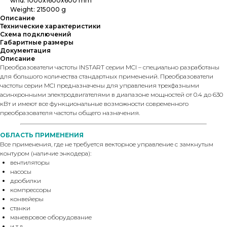
whd: 1000x1600x600 mm
Weight: 215000 g
Описание
Технические характеристики
Схема подключений
Габаритные размеры
Документация
Описание
Преобразователи частоты INSTART серии МCI – специально разработаны
для большого количества стандартных применений. Преобразователи
частоты серии MCI предназначены для управления трехфазными
асинхронными электродвигателями в диапазоне мощностей от 0.4 до 630
кВт и имеют все функциональные возможности современного
преобразователя частоты общего назначения.
ОБЛАСТЬ ПРИМЕНЕНИЯ
Все применения, где не требуется векторное управление с замкнутым
контуром (наличие энкодера):
вентиляторы
насосы
дробилки
компрессоры
конвейеры
станки
маневровое оборудование
и т.д.