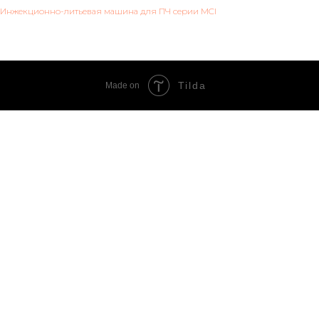
Инжекционно-литьевая машина для ПЧ серии MCI
Tilda
Made on