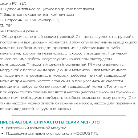
серии FCI и LCI)
10. Дополнительное защитное покрытие плат лаком
11. Защитное покрытие плат компаундом
12. Встроенный ЭМС фильтр (C2)
13. IP54
14. Пожарный режим
*Общепромышленный режим (тяжелый, G) – используется с нагрузкой с
постоянным вращающим моментом. В этом случае величина вращающего
момента, необходимого для приведения в действие какого-либо
механизма, постоянна независимо от скорости вращения. Примером
такого режима работы могут служить конвейеры, экструдеры,
компрессоры. **Насосный режим (нормальный, P) – используется с
нагрузкой с переменным вращающим моментом. Этот момент имеет
отношение к нагрузкам, для которых требуется низкий вращающий
момент при низкой частоте вращения, а при увеличении скорости
вращения требуется более высокий вращающий момент. Типичным
примером такого режима являются насосы (насосы с высоким пусковым
моментом необходимо подбирать по общепромышленному режиму (G), к
таким насосам можно отнести скважинные насосы, насосы для перекачки
вязких жидкостей, вакуумные насосы).
ПРЕОБРАЗОВАТЕЛИ ЧАСТОТЫ СЕРИИ MCI - ЭТО
Встроенный тормозной модуль*
Поддержка стандартного протокола MODBUS RTU